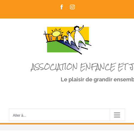
Passer
Facebook
Instagram
au
contenu
ASSOCIATION ENFANCE ET 
Le plaisir de grandir ensem
Aller à...